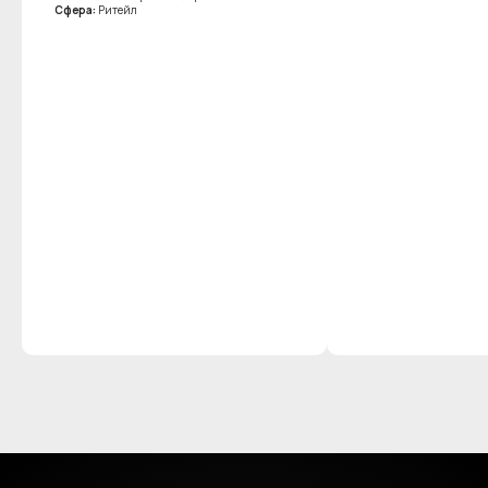
Сфера:
Ритейл
Главная
Кейсы
Блог
Контакты
Напишите нам
hello@prperfect.ru
+7 (964) 573-35-61
@kristina_prperfect